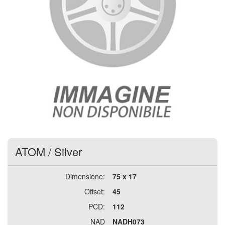
ATOM
/
Silver
Dimensione:
75 x 17
Offset:
45
PCD:
112
NAD
NADH073