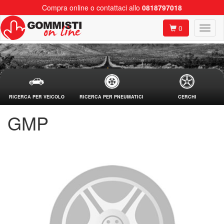
Compra online o contattaci allo
0818797018
0
RICERCA PER VEICOLO
RICERCA PER PNEUMATICI
CERCHI
GMP