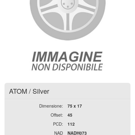
ATOM
/
Silver
Dimensione:
75 x 17
Offset:
45
PCD:
112
NAD
NADH073