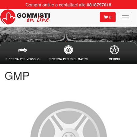
Compra online o contattaci allo
0818797018
0
RICERCA PER VEICOLO
RICERCA PER PNEUMATICI
CERCHI
GMP