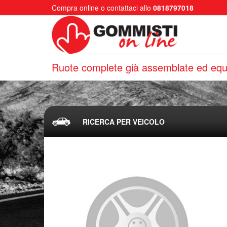
Compra online o contattaci allo
0818797018
Ruote complete già assemblate ed equi
RICERCA PER VEICOLO