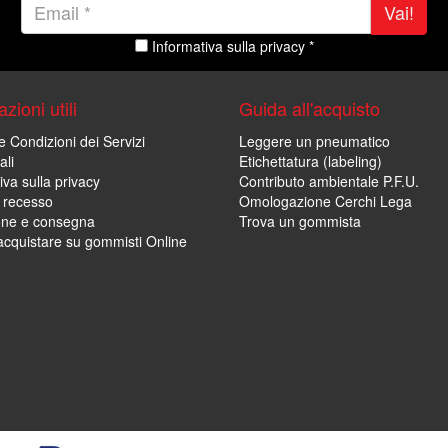
Vai!
Informativa sulla privacy *
zioni utili
Guida all'acquisto
e Condizioni dei Servizi
Leggere un pneumatico
ali
Etichettatura (labeling)
iva sulla privacy
Contributo ambientale P.F.U.
i recesso
Omologazione Cerchi Lega
one e consegna
Trova un gommista
cquistare su gommisti Online