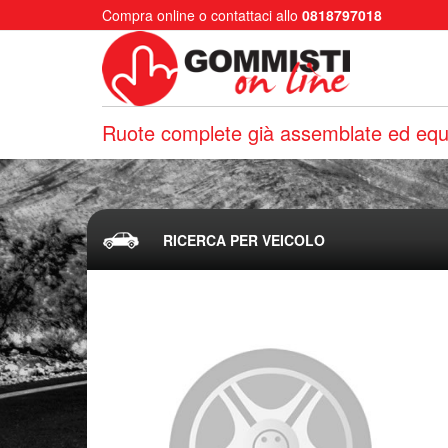
Compra online o contattaci allo
0818797018
Ruote complete già assemblate ed equi
RICERCA PER VEICOLO