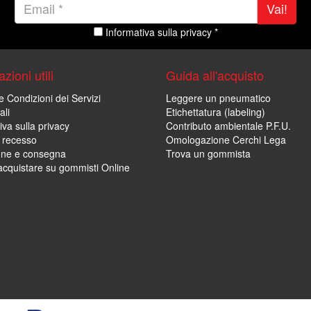
Vai!
Informativa sulla privacy *
zioni utili
Guida all'acquisto
e Condizioni dei Servizi
Leggere un pneumatico
ali
Etichettatura (labeling)
iva sulla privacy
Contributo ambientale P.F.U.
i recesso
Omologazione Cerchi Lega
one e consegna
Trova un gommista
cquistare su gommisti Online