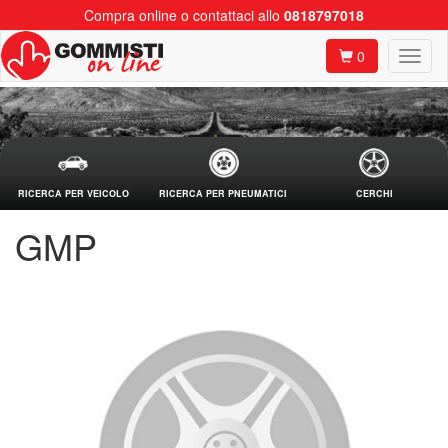
Compra online o contattaci allo
0818797018
0
RICERCA PER VEICOLO
RICERCA PER PNEUMATICI
CERCHI
GMP