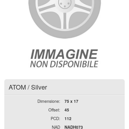
ATOM
/
Silver
Dimensione:
75 x 17
Offset:
45
PCD:
112
NAD
NADH073