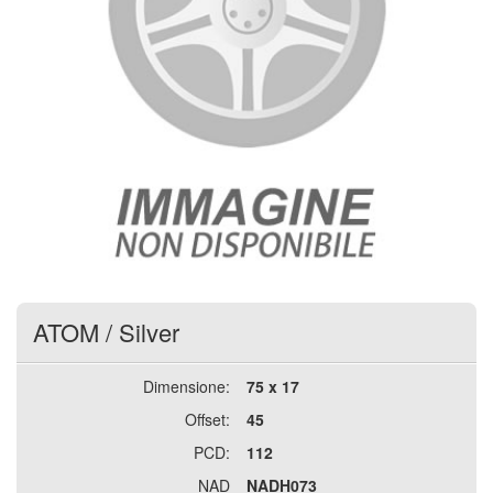
ATOM
/
Silver
Dimensione:
75 x 17
Offset:
45
PCD:
112
NAD
NADH073