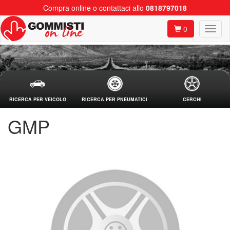
Compra online o contattaci allo
0818797018
0
RICERCA PER VEICOLO
RICERCA PER PNEUMATICI
CERCHI
GMP