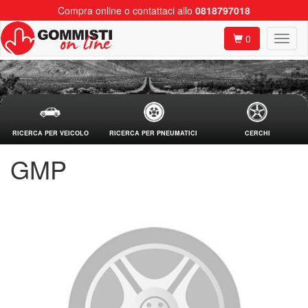
Compra online o contattaci allo
0818797018
0
RICERCA PER VEICOLO
RICERCA PER PNEUMATICI
CERCHI
GMP