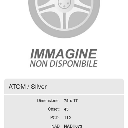
ATOM
/
Silver
Dimensione:
75 x 17
Offset:
45
PCD:
112
NAD
NADH073