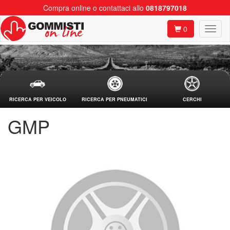
Compra online o contattaci allo
0818797018
0
RICERCA PER VEICOLO
RICERCA PER PNEUMATICI
CERCHI
GMP