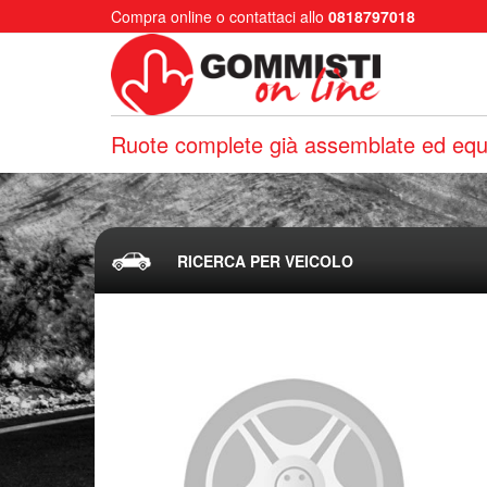
Compra online o contattaci allo
0818797018
Ruote complete già assemblate ed equi
RICERCA PER VEICOLO