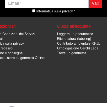
Vai!
Informativa sulla privacy *
zioni utili
Guida all'acquisto
e Condizioni dei Servizi
Leggere un pneumatico
ali
Etichettatura (labeling)
iva sulla privacy
Contributo ambientale P.F.U.
i recesso
Omologazione Cerchi Lega
one e consegna
Trova un gommista
cquistare su gommisti Online