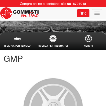
Compra online o contattaci allo
0818797018
0
RICERCA PER VEICOLO
RICERCA PER PNEUMATICI
CERCHI
GMP