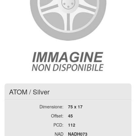
ATOM
/
Silver
Dimensione:
75 x 17
Offset:
45
PCD:
112
NAD
NADH073