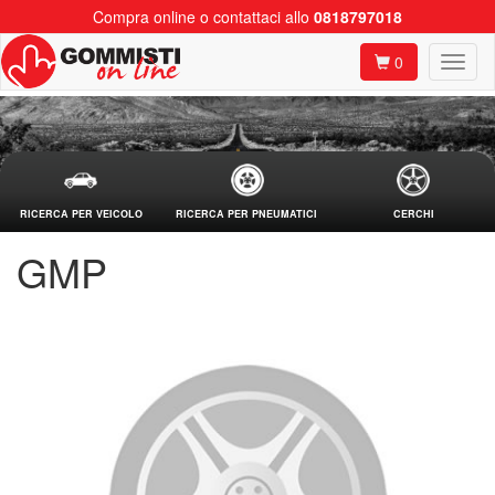
Compra online o contattaci allo
0818797018
0
RICERCA PER VEICOLO
RICERCA PER PNEUMATICI
CERCHI
GMP