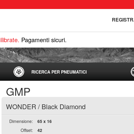
REGISTR
librate.
Pagamenti sicuri.
RICERCA PER PNEUMATICI
GMP
WONDER
/
Black Diamond
Dimensione:
65 x 16
Offset:
42