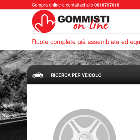
Compra online o contattaci allo
0818797018
Ruote complete già assemblate ed equi
RICERCA PER VEICOLO