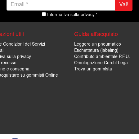
Vai!
Informativa sulla privacy *
zioni utili
Guida all'acquisto
e Condizioni dei Servizi
Leggere un pneumatico
ali
Etichettatura (labeling)
iva sulla privacy
Contributo ambientale P.F.U.
i recesso
Omologazione Cerchi Lega
one e consegna
Trova un gommista
cquistare su gommisti Online