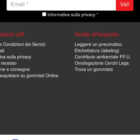
Vai!
Informativa sulla privacy *
zioni utili
Guida all'acquisto
e Condizioni dei Servizi
Leggere un pneumatico
ali
Etichettatura (labeling)
iva sulla privacy
Contributo ambientale P.F.U.
i recesso
Omologazione Cerchi Lega
one e consegna
Trova un gommista
cquistare su gommisti Online