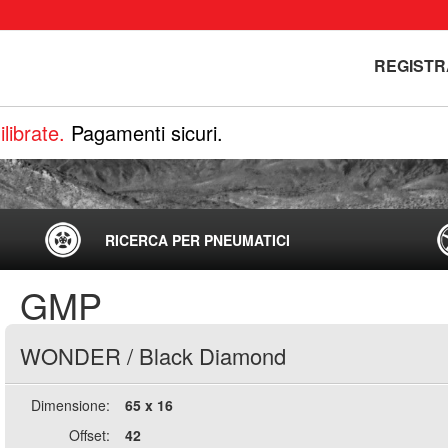
REGISTR
librate.
Pagamenti sicuri.
RICERCA PER PNEUMATICI
GMP
WONDER
/
Black Diamond
Dimensione:
65 x 16
Offset:
42