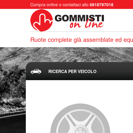
Compra online o contattaci allo
0818797018
Ruote complete già assemblate ed equi
RICERCA PER VEICOLO