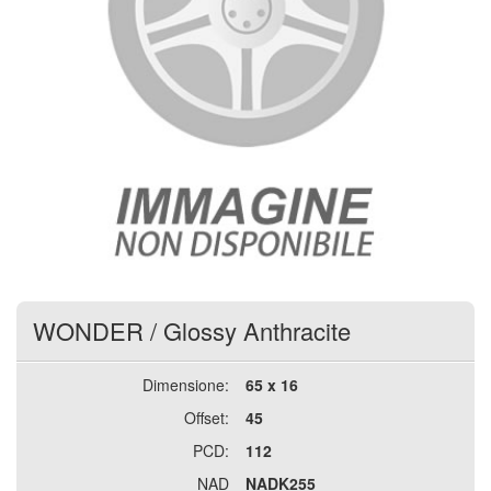
WONDER
/
Glossy Anthracite
Dimensione:
65 x 16
Offset:
45
PCD:
112
NAD
NADK255