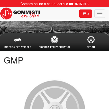
Compra online o contattaci allo
0818797018
0
RICERCA PER VEICOLO
RICERCA PER PNEUMATICI
CERCHI
GMP