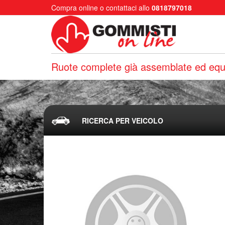
Compra online o contattaci allo
0818797018
Ruote complete già assemblate ed equi
RICERCA PER VEICOLO