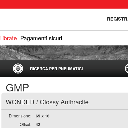
REGISTR
librate.
Pagamenti sicuri.
RICERCA PER PNEUMATICI
GMP
WONDER
/
Glossy Anthracite
Dimensione:
65 x 16
Offset:
42