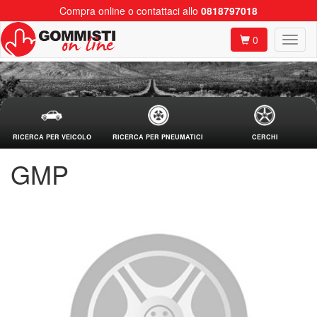
Compra online o contattaci allo
0818797018
0
RICERCA PER VEICOLO
RICERCA PER PNEUMATICI
CERCHI
GMP