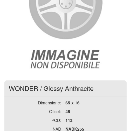
WONDER
/
Glossy Anthracite
Dimensione:
65 x 16
Offset:
45
PCD:
112
NAD
NADK255