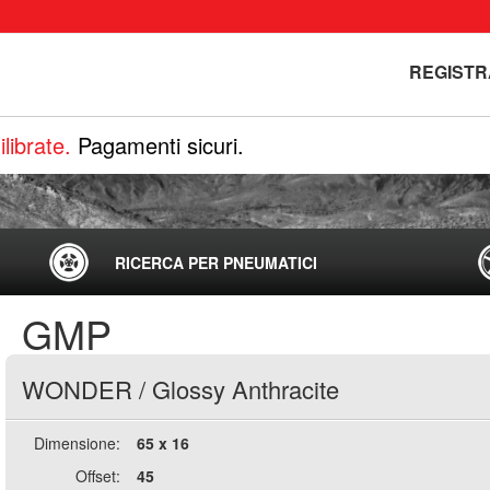
REGISTR
librate.
Pagamenti sicuri.
RICERCA PER PNEUMATICI
GMP
WONDER
/
Glossy Anthracite
Dimensione:
65 x 16
Offset:
45