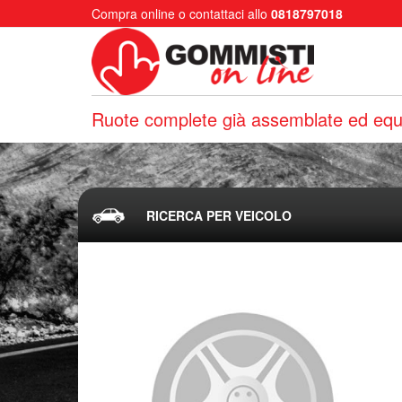
Compra online o contattaci allo
0818797018
Ruote complete già assemblate ed equi
RICERCA PER VEICOLO