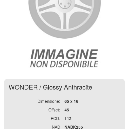
WONDER
/
Glossy Anthracite
Dimensione:
65 x 16
Offset:
45
PCD:
112
NAD
NADK255