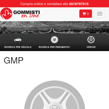
Compra online o contattaci allo
0818797018
0
RICERCA PER VEICOLO
RICERCA PER PNEUMATICI
CERCHI
GMP