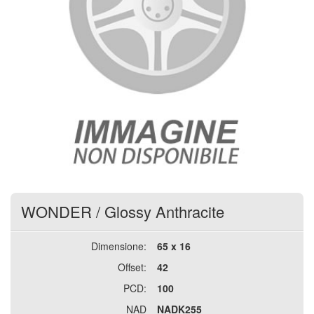
WONDER
/
Glossy Anthracite
Dimensione:
65 x 16
Offset:
42
PCD:
100
NAD
NADK255