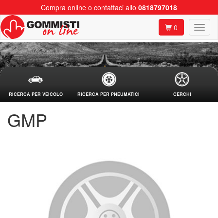
Compra online o contattaci allo
0818797018
0
RICERCA PER VEICOLO
RICERCA PER PNEUMATICI
CERCHI
GMP