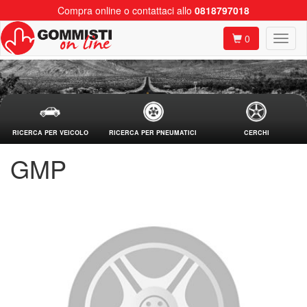
Compra online o contattaci allo
0818797018
0
RICERCA PER VEICOLO
RICERCA PER PNEUMATICI
CERCHI
GMP