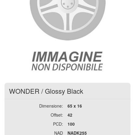
WONDER
/
Glossy Black
Dimensione:
65 x 16
Offset:
42
PCD:
100
NAD
NADK255