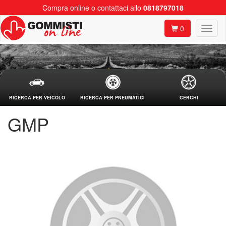
Compra online o contattaci allo
0818797018
0
RICERCA PER VEICOLO
RICERCA PER PNEUMATICI
CERCHI
GMP