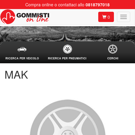
Compra online o contattaci allo
0818797018
0
RICERCA PER VEICOLO
RICERCA PER PNEUMATICI
CERCHI
MAK