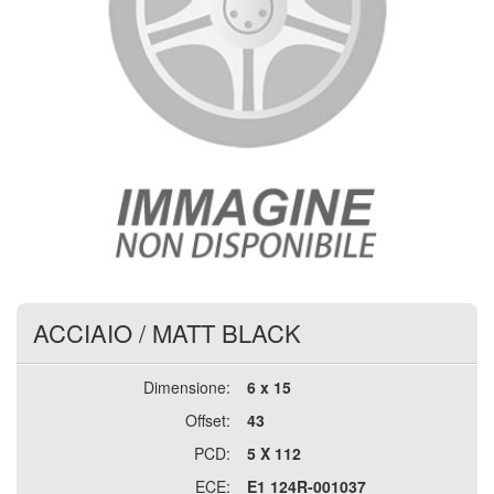
ACCIAIO
/
MATT BLACK
Dimensione:
6 x 15
Offset:
43
PCD:
5 X 112
ECE:
E1 124R-001037