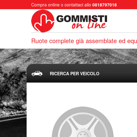
Compra online o contattaci allo
0818797018
Ruote complete già assemblate ed equi
RICERCA PER VEICOLO