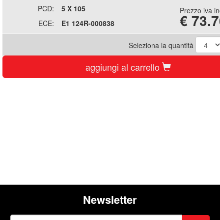
PCD:
5 X 105
Prezzo iva i
€
73.7
ECE:
E1 124R-000838
Seleziona la quantità
aggiungi al carrello
Newsletter