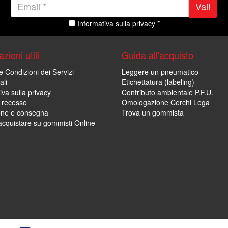
Vai!
Informativa sulla privacy *
zioni utili
Guida all'acquisto
e Condizioni dei Servizi
Leggere un pneumatico
ali
Etichettatura (labeling)
iva sulla privacy
Contributo ambientale P.F.U.
i recesso
Omologazione Cerchi Lega
one e consegna
Trova un gommista
cquistare su gommisti Online