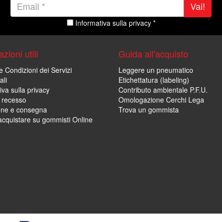
Vai!
Informativa sulla privacy *
zioni utili
Guida all'acquisto
e Condizioni dei Servizi
Leggere un pneumatico
ali
Etichettatura (labeling)
iva sulla privacy
Contributo ambientale P.F.U.
i recesso
Omologazione Cerchi Lega
one e consegna
Trova un gommista
cquistare su gommisti Online