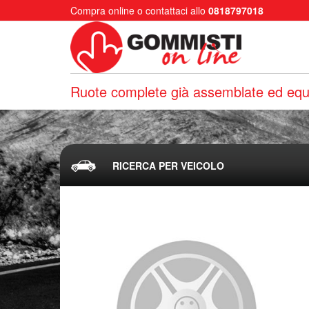
Compra online o contattaci allo
0818797018
Ruote complete già assemblate ed equi
RICERCA PER VEICOLO