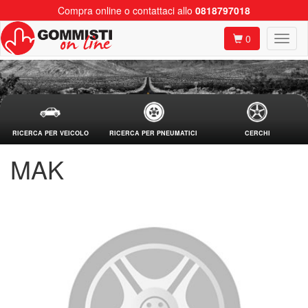
Compra online o contattaci allo
0818797018
0
RICERCA PER VEICOLO
RICERCA PER PNEUMATICI
CERCHI
MAK