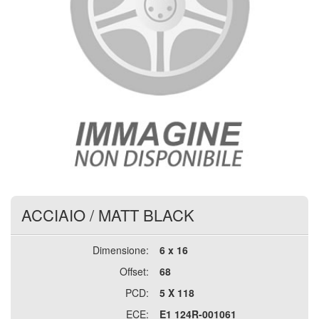
ACCIAIO
/
MATT BLACK
Dimensione:
6 x 16
Offset:
68
PCD:
5 X 118
ECE:
E1 124R-001061