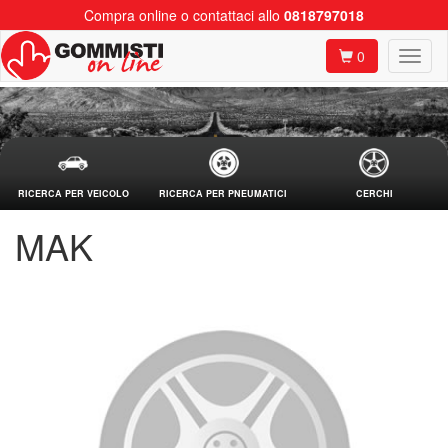
Compra online o contattaci allo
0818797018
0
RICERCA PER VEICOLO
RICERCA PER PNEUMATICI
CERCHI
MAK