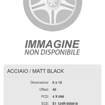
ACCIAIO
/
MATT BLACK
Dimensione:
6 x 15
Offset:
40
PCD:
4 X 098
ECE:
E1 124R-000818