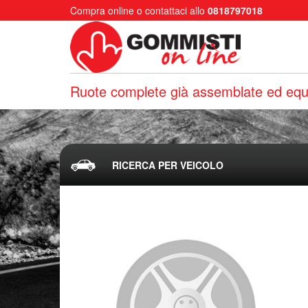
Compra online o contattaci allo
0818797018
Ruote complete già assemblate ed equi
RICERCA PER VEICOLO