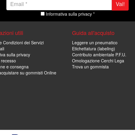
Vai!
Informativa sulla privacy *
zioni utili
Guida all'acquisto
e Condizioni dei Servizi
Leggere un pneumatico
ali
Etichettatura (labeling)
iva sulla privacy
Contributo ambientale P.F.U.
i recesso
Omologazione Cerchi Lega
one e consegna
Trova un gommista
cquistare su gommisti Online