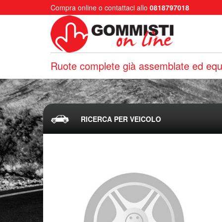
Compra online o contattaci allo
0818797018
Ruote complete già assemblate ed equi
RICERCA PER VEICOLO