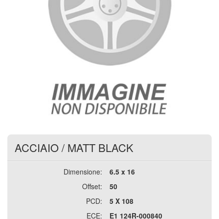
ACCIAIO
/
MATT BLACK
Dimensione:
6.5 x 16
Offset:
50
PCD:
5 X 108
ECE:
E1 124R-000840