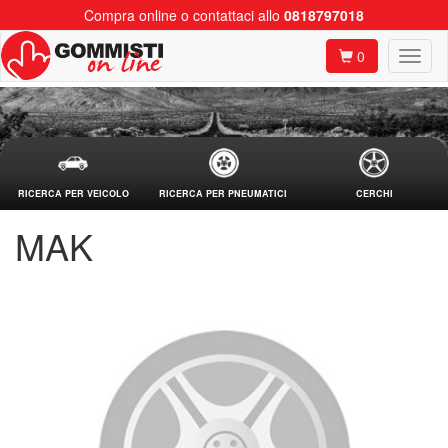
Compra online o contattaci allo
0818797018
0
RICERCA PER VEICOLO
RICERCA PER PNEUMATICI
CERCHI
MAK