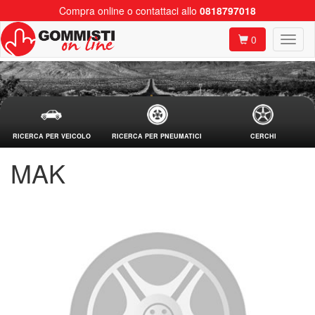
Compra online o contattaci allo
0818797018
0
RICERCA PER VEICOLO
RICERCA PER PNEUMATICI
CERCHI
MAK