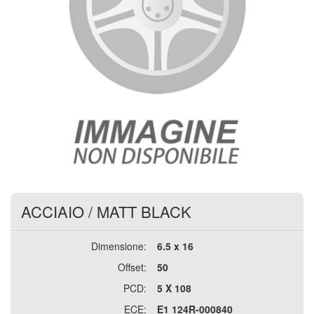
ACCIAIO
/
MATT BLACK
Dimensione:
6.5 x 16
Offset:
50
PCD:
5 X 108
ECE:
E1 124R-000840