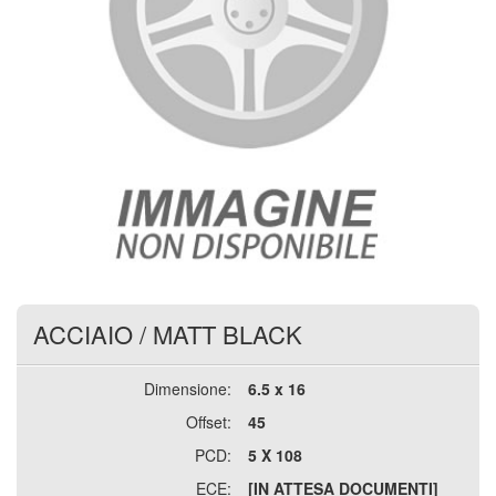
ACCIAIO
/
MATT BLACK
Dimensione:
6.5 x 16
Offset:
45
PCD:
5 X 108
ECE:
[IN ATTESA DOCUMENTI]