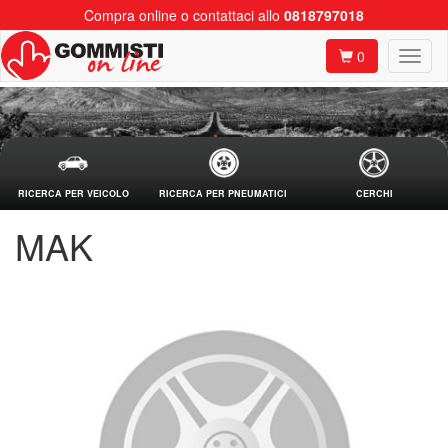
Compra online o contattaci allo
0818797018
0
RICERCA PER VEICOLO
RICERCA PER PNEUMATICI
CERCHI
MAK