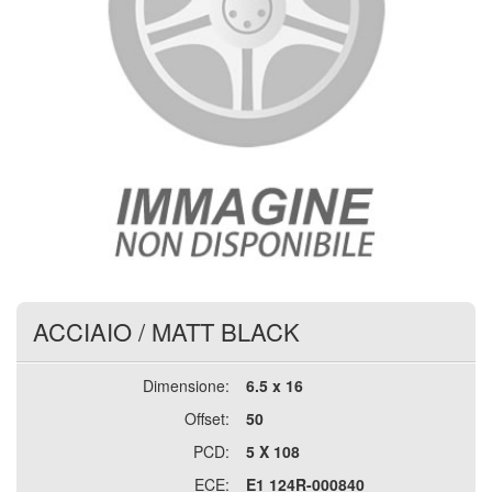
ACCIAIO
/
MATT BLACK
Dimensione:
6.5 x 16
Offset:
50
PCD:
5 X 108
ECE:
E1 124R-000840