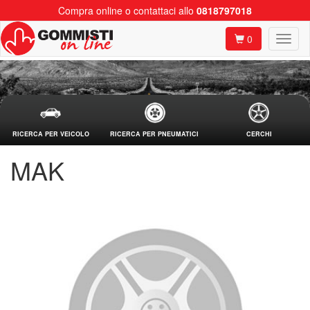
Compra online o contattaci allo
0818797018
0
RICERCA PER VEICOLO
RICERCA PER PNEUMATICI
CERCHI
MAK