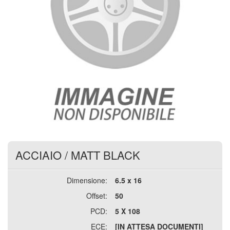
ACCIAIO
/
MATT BLACK
Dimensione:
6.5 x 16
Offset:
50
PCD:
5 X 108
ECE:
[IN ATTESA DOCUMENTI]