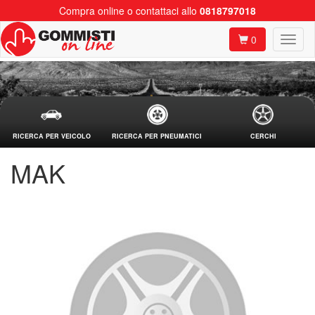
Compra online o contattaci allo
0818797018
0
RICERCA PER VEICOLO
RICERCA PER PNEUMATICI
CERCHI
MAK