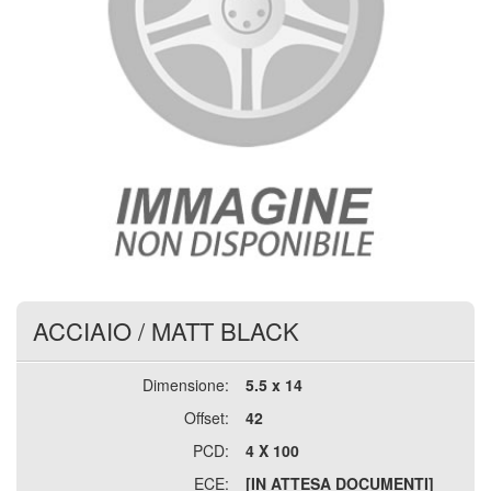
ACCIAIO
/
MATT BLACK
Dimensione:
5.5 x 14
Offset:
42
PCD:
4 X 100
ECE:
[IN ATTESA DOCUMENTI]