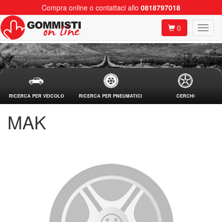
Compra online o contattaci allo
0818797018
0
RICERCA PER VEICOLO
RICERCA PER PNEUMATICI
CERCHI
MAK