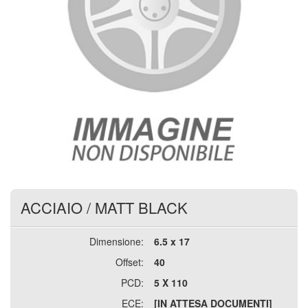
ACCIAIO
/
MATT BLACK
Dimensione:
6.5 x 17
Offset:
40
PCD:
5 X 110
ECE:
[IN ATTESA DOCUMENTI]