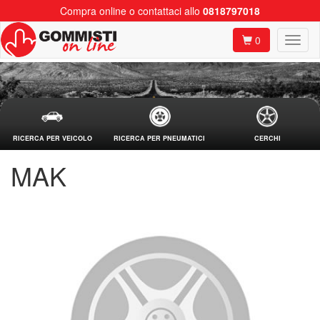
Compra online o contattaci allo
0818797018
0
RICERCA PER VEICOLO
RICERCA PER PNEUMATICI
CERCHI
MAK