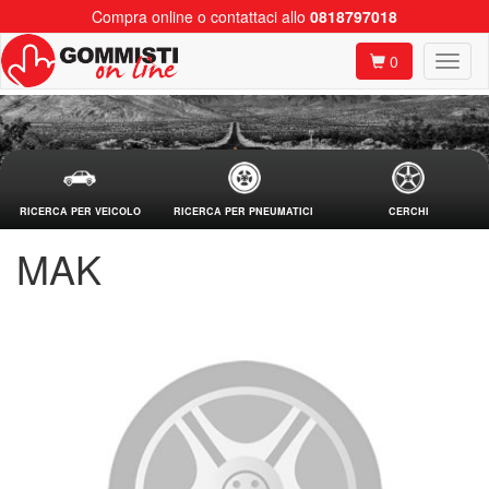
Compra online o contattaci allo
0818797018
0
RICERCA PER VEICOLO
RICERCA PER PNEUMATICI
CERCHI
MAK