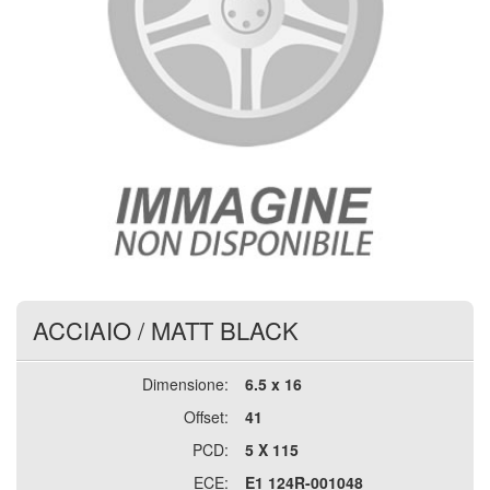
ACCIAIO
/
MATT BLACK
Dimensione:
6.5 x 16
Offset:
41
PCD:
5 X 115
ECE:
E1 124R-001048