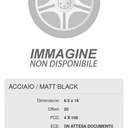
ACCIAIO
/
MATT BLACK
Dimensione:
6.5 x 16
Offset:
20
PCD:
4 X 108
ECE:
[IN ATTESA DOCUMENTI]