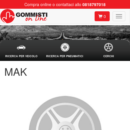
Compra online o contattaci allo
0818797018
0
RICERCA PER VEICOLO
RICERCA PER PNEUMATICI
CERCHI
MAK