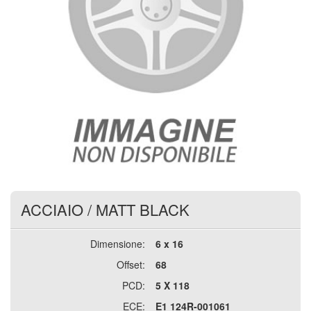
ACCIAIO
/
MATT BLACK
Dimensione:
6 x 16
Offset:
68
PCD:
5 X 118
ECE:
E1 124R-001061