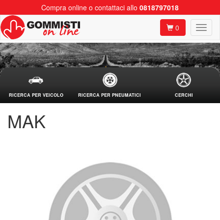
Compra online o contattaci allo
0818797018
0
RICERCA PER VEICOLO
RICERCA PER PNEUMATICI
CERCHI
MAK