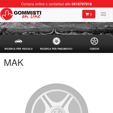
Compra online o contattaci allo
0818797018
0
RICERCA PER VEICOLO
RICERCA PER PNEUMATICI
CERCHI
MAK