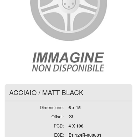
ACCIAIO
/
MATT BLACK
Dimensione:
6 x 15
Offset:
23
PCD:
4 X 108
ECE:
E1 124R-000831