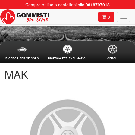
Compra online o contattaci allo
0818797018
0
RICERCA PER VEICOLO
RICERCA PER PNEUMATICI
CERCHI
MAK