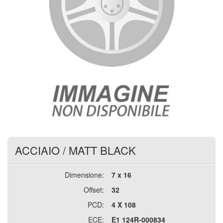
ACCIAIO
/
MATT BLACK
Dimensione:
7 x 16
Offset:
32
PCD:
4 X 108
ECE:
E1 124R-000834