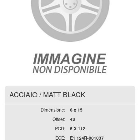
ACCIAIO
/
MATT BLACK
Dimensione:
6 x 15
Offset:
43
PCD:
5 X 112
ECE:
E1 124R-001037