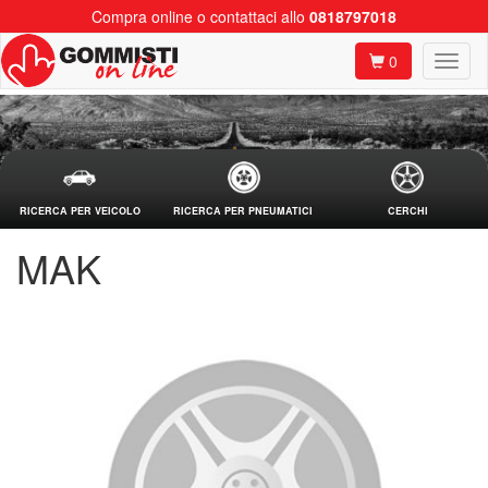
Compra online o contattaci allo
0818797018
0
RICERCA PER VEICOLO
RICERCA PER PNEUMATICI
CERCHI
MAK