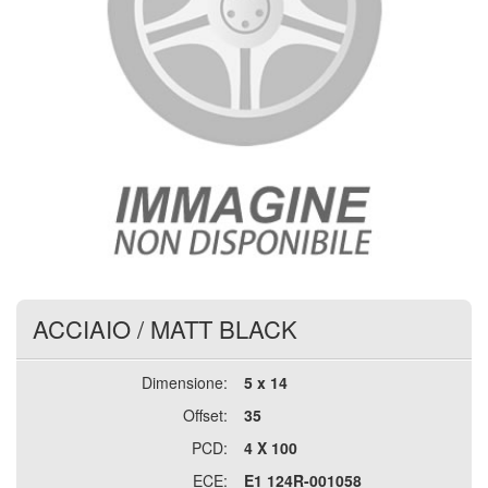
ACCIAIO
/
MATT BLACK
Dimensione:
5 x 14
Offset:
35
PCD:
4 X 100
ECE:
E1 124R-001058