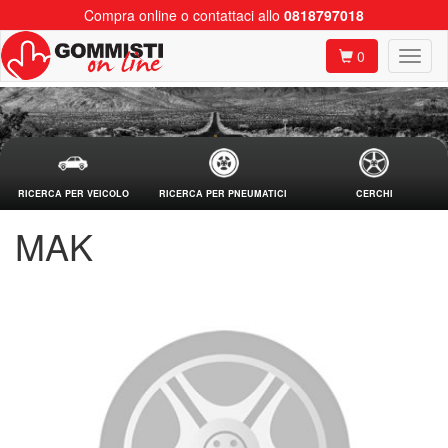
Compra online o contattaci allo
0818797018
0
RICERCA PER VEICOLO
RICERCA PER PNEUMATICI
CERCHI
MAK