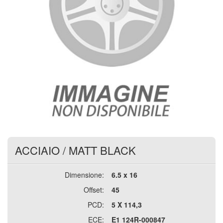
ACCIAIO
/
MATT BLACK
Dimensione:
6.5 x 16
Offset:
45
PCD:
5 X 114,3
ECE:
E1 124R-000847