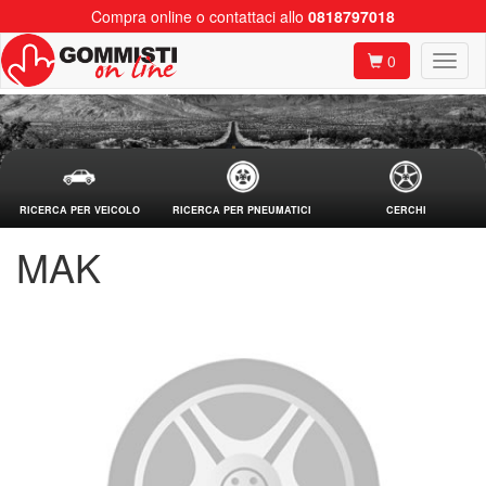
Compra online o contattaci allo
0818797018
0
RICERCA PER VEICOLO
RICERCA PER PNEUMATICI
CERCHI
MAK