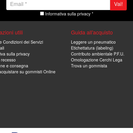
Vai!
Informativa sulla privacy *
zioni utili
Guida all'acquisto
e Condizioni dei Servizi
Leggere un pneumatico
ali
Etichettatura (labeling)
iva sulla privacy
Contributo ambientale P.F.U.
i recesso
Omologazione Cerchi Lega
one e consegna
Trova un gommista
cquistare su gommisti Online