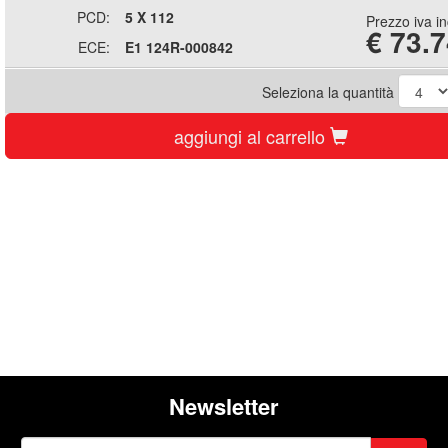
PCD:
5 X 112
Prezzo iva i
€
73.7
ECE:
E1 124R-000842
Seleziona la quantità
aggiungi al carrello
Newsletter