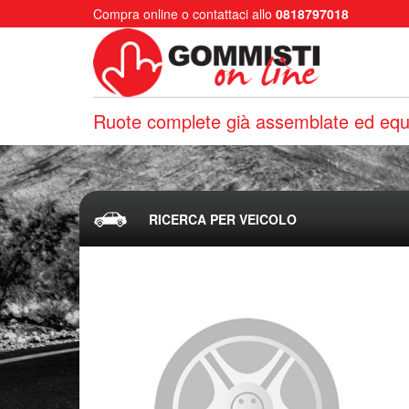
Compra online o contattaci allo
0818797018
Ruote complete già assemblate ed equi
RICERCA PER VEICOLO