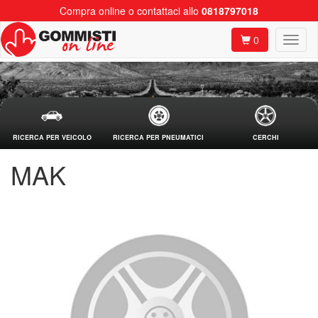
Compra online o contattaci allo
0818797018
0
RICERCA PER VEICOLO
RICERCA PER PNEUMATICI
CERCHI
MAK