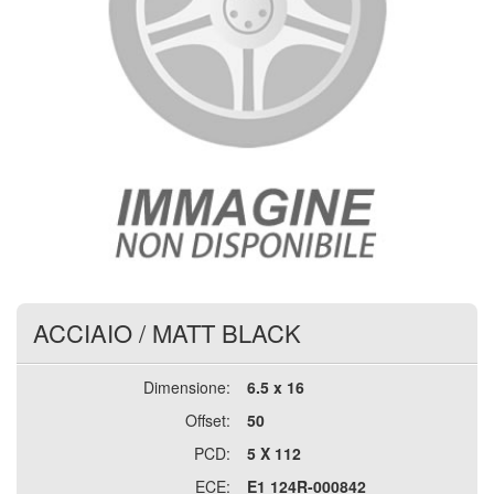
ACCIAIO
/
MATT BLACK
Dimensione:
6.5 x 16
Offset:
50
PCD:
5 X 112
ECE:
E1 124R-000842