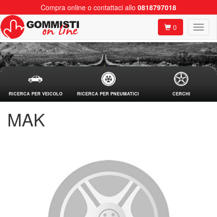
Compra online o contattaci allo
0818797018
0
RICERCA PER VEICOLO
RICERCA PER PNEUMATICI
CERCHI
MAK