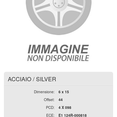
ACCIAIO
/
SILVER
Dimensione:
6 x 15
Offset:
44
PCD:
4 X 098
ECE:
E1 124R-000818