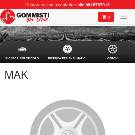
Compra online o contattaci allo
0818797018
0
RICERCA PER VEICOLO
RICERCA PER PNEUMATICI
CERCHI
MAK