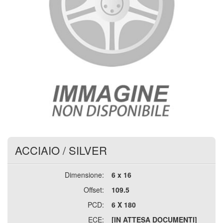
ACCIAIO
/
SILVER
Dimensione:
6 x 16
Offset:
109.5
PCD:
6 X 180
ECE:
[IN ATTESA DOCUMENTI]