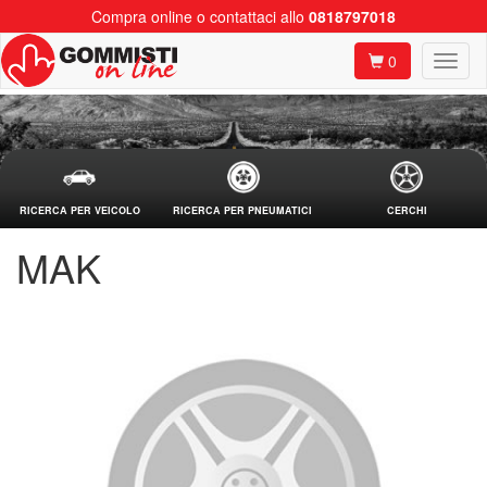
Compra online o contattaci allo
0818797018
0
RICERCA PER VEICOLO
RICERCA PER PNEUMATICI
CERCHI
MAK