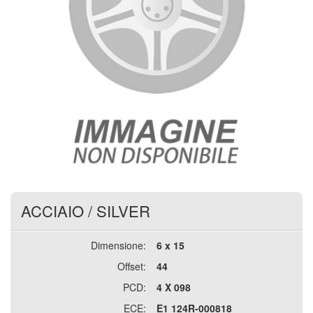
ACCIAIO
/
SILVER
Dimensione:
6 x 15
Offset:
44
PCD:
4 X 098
ECE:
E1 124R-000818