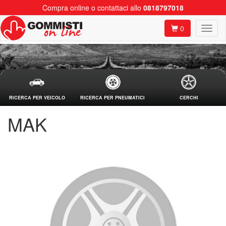
Compra online o contattaci allo
0818797018
0
RICERCA PER VEICOLO
RICERCA PER PNEUMATICI
CERCHI
MAK