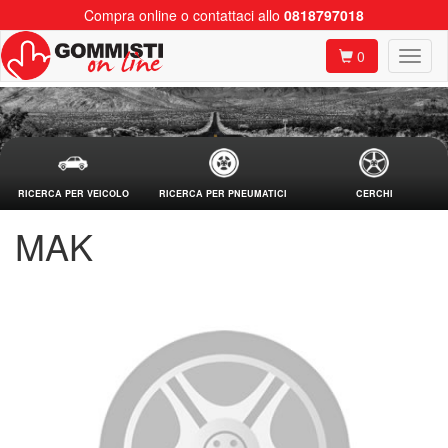
Compra online o contattaci allo
0818797018
0
RICERCA PER VEICOLO
RICERCA PER PNEUMATICI
CERCHI
MAK