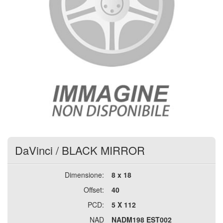
DaVinci
/
BLACK MIRROR
Dimensione:
8 x 18
Offset:
40
PCD:
5 X 112
NAD
NADM198 EST002